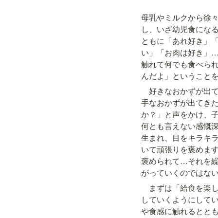
母乳やミルクから徐
し、いざ幼児食にな
ともに「あれ好き」
い」「お肉は好き」
触れて何でも食べら
んだよ」ということ
　好きなおかずが出
手なおかずが出てき
か？」と声をかけ、
何とも言えない感慨
生まれ、目をキラキ
いて頑張りを褒めま
褒められて…それを
がっていくのではな
　まずは「給食を楽
していくようにして
や食感に触れるとと