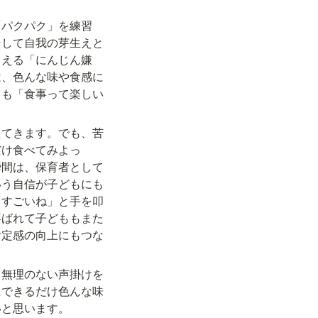
「パクパク」を練習
そして自我の芽生えと
こえる「にんじん嫌
は、色んな味や食感に
りも「食事って楽しい
えてきます。でも、苦
だけ食べてみよっ
瞬間は、保育者として
いう自信が子どもにも
「すごいね」と手を叩
喜ばれて子どももまた
肯定感の向上にもつな
、無理のない声掛けを
にできるだけ色んな味
いと思います。