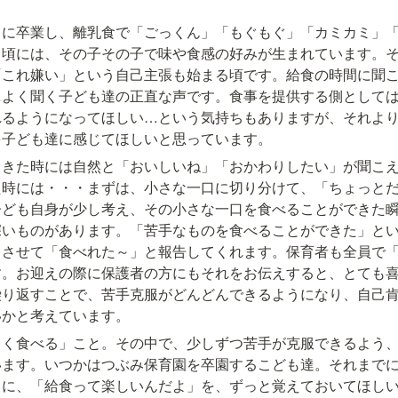
々に卒業し、離乳食で「ごっくん」「もぐもぐ」「カミカミ」
る頃には、その子その子で味や食感の好みが生まれています。
「これ嫌い」という自己主張も始まる頃です。給食の時間に聞
…よく聞く子ども達の正直な声です。食事を提供する側として
れるようになってほしい…という気持ちもありますが、それよ
を子ども達に感じてほしいと思っています。
てきた時には自然と「おいしいね」「おかわりしたい」が聞こ
た時には・・・まずは、小さな一口に切り分けて、「ちょっと
子ども自身が少し考え、その小さな一口を食べることができた
深いものがあります。「苦手なものを食べることができた」と
ラさせて「食べれた～」と報告してくれます。保育者も全員で
す。お迎えの際に保護者の方にもそれをお伝えすると、とても
繰り返すことで、苦手克服がどんどんできるようになり、自己
いかと考えています。
しく食べる」こと。その中で、少しずつ苦手が克服できるよう
います。いつかはつぶみ保育園を卒園するこども達。それまで
もに、「給食って楽しいんだよ」を、ずっと覚えておいてほし