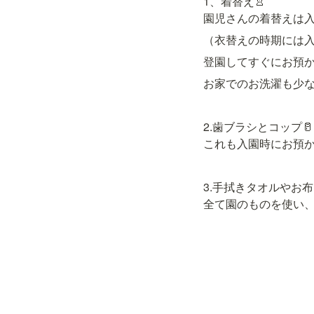
1、着替え👚

園児さんの着替えは入
（衣替えの時期には
登園してすぐにお預
お家でのお洗濯も少な
2.歯ブラシとコップ🥛

これも入園時にお預
3.手拭きタオルやお
全て園のものを使い